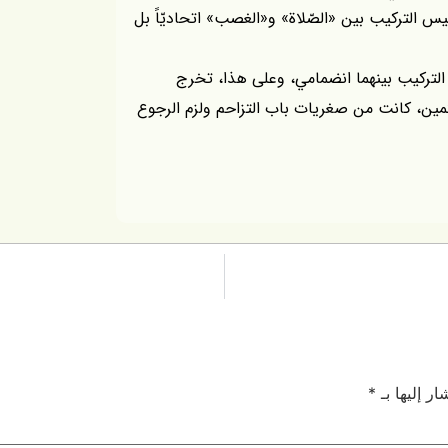
 التركيب بين «الصّلاة» و«الغصب» اتحاديّاً بل
ل التركيب بينهما انضمامي، وعلى هذا، تخرج
كمين، كانت من صغريات باب التزاحم ولزم الرجوع
ر إليها بـ
*