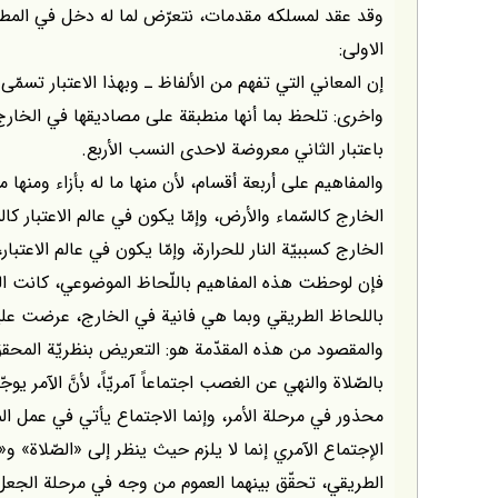
وقد عقد لمسلكه مقدمات، نتعرّض لما له دخل في المطل
الاولى:
إن المعاني التي تفهم من الألفاظ ـ وبهذا الاعتبار تسمّى 
واخرى: تلحظ بما أنها منطبقة على مصاديقها في الخارج
باعتبار الثاني معروضة لاحدى النسب الأربع.
والمفاهيم على أربعة أقسام، لأن منها ما له بأزاء ومنها ما 
الخارج كالسّماء والأرض، وإمّا يكون في عالم الاعتبار كالم
الخارج كسببيّة النار للحرارة، وإمّا يكون في عالم الاعتبار،
فإن لوحظت هذه المفاهيم باللّحاظ الموضوعي، كانت النس
باللحاظ الطريقي وبما هي فانية في الخارج، عرضت عليه
والمقصود من هذه المقدّمة هو: التعريض بنظريّة المحقق 
بالصّلاة والنهي عن الغصب اجتماعاً آمريّاً، لأنَّ الآمر يوج
محذور في مرحلة الأمر، وإنما الاجتماع يأتي في عمل ال
الإجتماع الآمري إنما لا يلزم حيث ينظر إلى «الصّلاة» و«
الطريقي، تحقّق بينهما العموم من وجه في مرحلة الجعل و