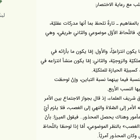
ب مع رعاية الاختصار:
لینک کوتاه
بالمفاهيم ـ تارةً تلحظ بما أنها مدركات عقليّة،
، فاللّحاظ الأوّل موضوعي والثاني طريقي، وهي
يكون انتزاعيّاً، والأول: إمّا يكون ما بأزائه في
لكيّة والزوجيّة، والثاني: إمّا يكون منشأ انتزاعه في
 كسببيّة الحيازة للملكيّة.
بة فيما بينهما نسبة التباين، وإنْ لوحظت
ا النسب الأربع.
شريف العلماء، إذ قال بجواز الاجتماع بين الأمر
ّه الأمر إلى الصّلاة والنهي إلى الغصب، فلا يلزم أيّ
مأمور وهناك يحصل المحذور… فيقول الميرزا: بأنّ
الغصب» بالنظر الموضوعي، أمّا إذا لوحظا باللّحاظ
كان المحذور آمريّاً.