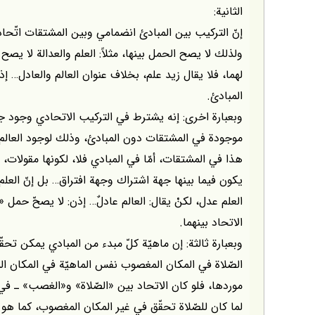
الثانية:
إنّ التركيب بين المبادئ انضمامي وبين المشتقات اتّح
ولذلك لا يصح الحمل بينها، مثلاً: العلم والعدالة لا ي
لهما، فلا يقال زيد علم، بخلاف عنوان العالم والعادل… 
المبادئ.
وبعبارة اخرى: إنه يشترط في التركيب الاتحادي وجود 
موجودة في المشتقات دون المبادئ، وذلك لوجود العالم غي
هذا في المشتقات، أمّا في المبادي فلا، لكونها مقولات،
يكون فيما بينها جهة اشتراك وجهة افتراق… بل إنّ العلم م
العلم عدل، لكنْ يقال: العالم عادلٌ… إذن: لا يصحّ حم
الاتحاد بينهما.
وبعبارة ثالثة: إن ماهيّة كلّ مبدء من المبادي يمكن تحقّق
الصّلاة في المكان المغصوب نفس الماهيّة في المكان ا
موردها، فلو كان الاتحاد بين «الصّلاة» و«الغصب» ـ في 
لما كان للصّلاة تحقّق في غير المكان المغصوب، كما هو ا