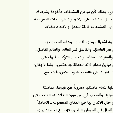
ادي، وذلك لأن مبادئ المشتقات مأخوذة بشرط لا،
صح حمل أحدهما على الآخر، ولا على الذات المعروضة
إذن… المشتقات قابلة للحمل والاتحاد بخلاف
جهة اشتراك وجهة افتراق، وهذه الخصوصيّة
ر الفاسق، والفاسق غير العالم، والعالم الفاسق…
 والمقولات بسائط ولا يعقل التركيب فيها حتى
باينٌ بتمام ذاته للعدالة وبالعكس… ولذا لا يقال:
ل «الصّلاة» على «الغصب» وبالعكس، فلا يصح
ها بتمام ماهيّتها معزولةً عن غيرها، فماهيّة
لمباح، والغصب في غير مورد الصّلاة هو الغصب في
حال الاتيان بها في المكان المغصوب ـ اتحاديّاً
لحال في الحيوان الناطق، فإنه مع الاتحاد بينهما