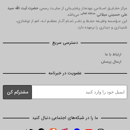
مرکز حقـایـق اسـلامی عهده‌دار پشتیـبانی از سایـت رسمی
حضرت آیت الله سید
مدظله العالی
علی حسینی میلانی
می‌باشد.
این مـؤسسه وظیـفه حفـظ و نشـر تمـام آثـار معظـم لـه، اعم از نوشتاری،
شنیداری و دیداری را برعهده دارد.
دسترسی سریع
ارتباط با ما
ارسال پرسش
عضویت در خبرنامه
ما را در شبکه‌های اجتماعی دنبال کنید