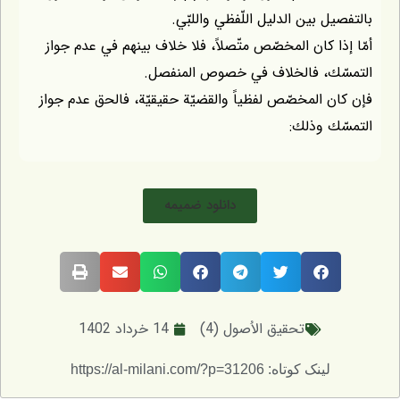
بالتفصيل بين الدليل اللّفظي واللبّي.
أمّا إذا كان المخصّص متّصلاً، فلا خلاف بينهم في عدم جواز
التمسّك، فالخلاف في خصوص المنفصل.
فإن كان المخصّص لفظياً والقضيّة حقيقيّة، فالحق عدم جواز
التمسّك وذلك:
دانلود ضمیمه
تحقيق الاُصول (4)
14 خرداد 1402
لینک کوتاه: https://al-milani.com/?p=31206