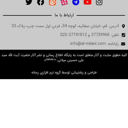
ارتباط با ما
آدرس: قم، خیابان صفائیه، کوچه 34، فرعی اول سمت چپ، پلاک 33
تلفن: 37739968 و 37741812-025
رایانامه: info@al-milani.com
کلیه حقوق سایت و آثار متعلق است به پایگاه اطلاع رسانی و نشر آثار حضرت آیت الله سید
مدظله‌العالی
علی حسینی میلانی
طراحی و پشتیبانی توسط گروه نرم افزاری رسانه