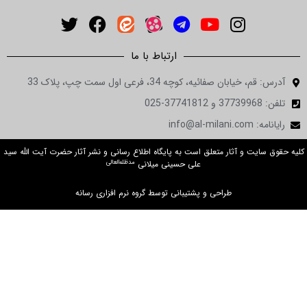
ارتباط با ما
ان صفائیه، کوچه 34، فرعی اول سمت چپ، پلاک 33
in
ت و آثار متعلق است به پایگاه اطلاع رسانی و نشر آثار حضرت آیت الله سید
مدظله‌العالی
علی حسینی میلانی
طراحی و پشتیبانی توسط گروه نرم افزاری رسانه