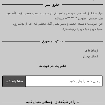
حقوق نشر
 اسـلامی عهده‌دار پشتیـبانی از سایـت رسمی
حضرت آیت الله سید
مدظله العالی
میلانی
می‌باشد.
ظیـفه حفـظ و نشـر تمـام آثـار معظـم لـه، اعم از نوشتاری،
داری را برعهده دارد.
دسترسی سریع
ما
رسش
عضویت در خبرنامه
ما را در شبکه‌های اجتماعی دنبال کنید