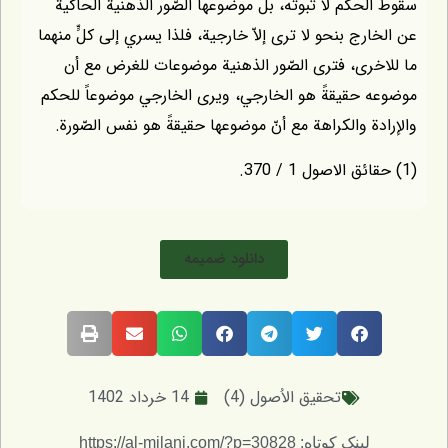
حكم لا ثبوته، بل موضوعها الصّور الذهنية الحاكية
رج بنحو لا ترى إلاّ خارجية، فلذا يسري إلى كلٍّ منهما
رى، فترى الصّور الذهنية موضوعات للغرض مع أن
 حقيقةً هو الخارجي، ويرى الخارجي موضوعاً للحكم
ة والكراهة مع أنّ موضوعها حقيقةً هو نفس الصّورة.
دانلود ضمیمه
تحقيق الاُصول (4)
14 خرداد 1402
لینک کوتاه: https://al-milani.com/?p=30828