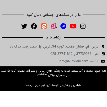
ما را در شبکه‌های اجتماعی دنبال کنید
ارتباط با ما
ان صفائیه، کوچه 34، فرعی اول سمت چپ، پلاک 33
in
ت و آثار متعلق است به پایگاه اطلاع رسانی و نشر آثار حضرت آیت الله سید
مدظله‌العالی
علی حسینی میلانی
طراحی و پشتیبانی توسط گروه نرم افزاری رسانه