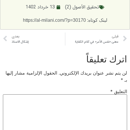
تحقيق الاُصول (2)
13 خرداد 1402
لینک کوتاه: https://al-milani.com/?p=30170
بعدی
س الأمر» في كلام الكفاية
إشكال الاستاذ
عليقاً
 عنوان بريدك الإلكتروني.
الحقول الإلزامية مشار إليها