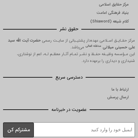
یق اسلامی
هنگی امامت
Shia)
حقوق نشر
 اسـلامی عهده‌دار پشتیـبانی از سایـت رسمی
حضرت آیت الله سید
مدظله العالی
میلانی
می‌باشد.
ظیـفه حفـظ و نشـر تمـام آثـار معظـم لـه، اعم از نوشتاری،
داری را برعهده دارد.
دسترسی سریع
ما
رسش
عضویت در خبرنامه