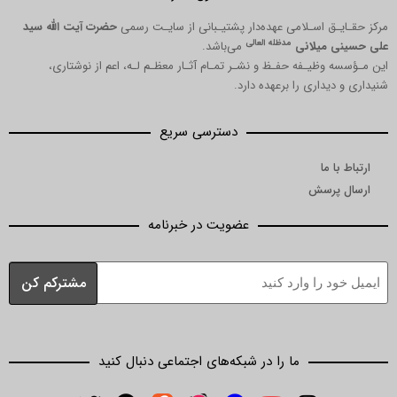
مرکز حقـایـق اسـلامی عهده‌دار پشتیـبانی از سایـت رسمی
حضرت آیت الله سید
مدظله العالی
علی حسینی میلانی
می‌باشد.
این مـؤسسه وظیـفه حفـظ و نشـر تمـام آثـار معظـم لـه، اعم از نوشتاری،
شنیداری و دیداری را برعهده دارد.
دسترسی سریع
ارتباط با ما
ارسال پرسش
عضویت در خبرنامه
ما را در شبکه‌های اجتماعی دنبال کنید