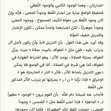
اعتباريّان ، وهما الوجود الكتبي والوجود اللّفظي .
فحقيقة الوضع عبارة عن اعتبار اللّفظ وجوداً للمعنى ، فإنّه وإنْ
كان وجود اللّفظ من مقولة الكيف المسموع ، ووجود المعنى
وجوداً جوهريّاً ، لكنّ اعتبارهما واحداً ممكن ، لكون الإعتبار
والتنزيل خفيف المؤنة .
وقد أورد على هذا القول : بأنّ التنزيل لابدّ وأنْ يكون لأجل أثر
يترتب عليه ، ففي مثل « الطواف بالبيت صلاة » حيث ينزّل
الطواف بمنزلة الصلاة ، يوجد الأثر ، وهو اشتراط الطهارة في
الطواف كما هي شرط في الصلاة ، أمّا في الوضع فلا يمكن
دعوى التنزيل بلحاظ الأثر ، فأثر « النار » الخارجيّة هو «
الإحراق » فإذا نزّلنا « ن ا ر » بمنزلتها لم يترتب الأثر المذكور
على اللّفظ .
فأجاب عنه شيخنا دام ظلّه : بأنّ القوم يرون « الوجود » مظهراً
لـ « الماهيّة » فإذا اعتبر اللّفظ مثل « الشمس » وجوداً
للمعنى ، حصلت للفظ تلك المظهريّة ، فكما كان وجودها