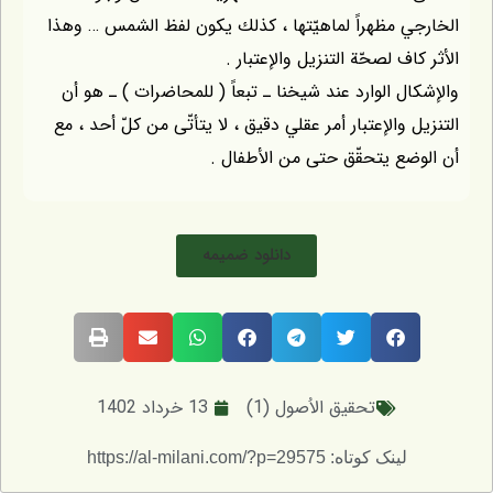
الخارجي مظهراً لماهيّتها ، كذلك يكون لفظ الشمس … وهذا
الأثر كاف لصحّة التنزيل والإعتبار .
والإشكال الوارد عند شيخنا ـ تبعاً ( للمحاضرات ) ـ هو أن
التنزيل والإعتبار أمر عقلي دقيق ، لا يتأتّى من كلّ أحد ، مع
أن الوضع يتحقّق حتى من الأطفال .
دانلود ضمیمه
تحقيق الاُصول (1)
13 خرداد 1402
لینک کوتاه: https://al-milani.com/?p=29575