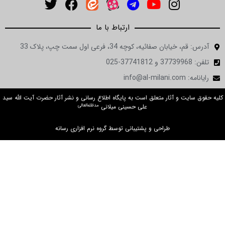
ارتباط با ما
آدرس: قم، خیابان صفائیه، کوچه 34، فرعی اول سمت چپ، پلاک 33
تلفن: 37739968 و 37741812-025
رایانامه: info@al-milani.com
کلیه حقوق سایت و آثار متعلق است به پایگاه اطلاع رسانی و نشر آثار حضرت آیت الله سید
مدظله‌العالی
علی حسینی میلانی
طراحی و پشتیبانی توسط گروه نرم افزاری رسانه