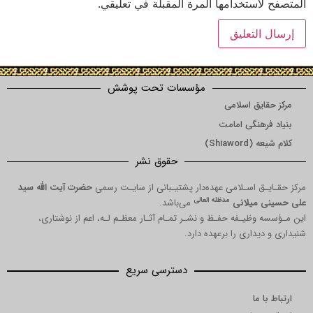
المتصفح لاستخدامها المرة المقبلة في تعليقي.
مؤسسات تحت پوشش
مرکز حقایق اسلامی
بنیاد فرهنگی امامت
کلام شیعه (Shiaword)
حقوق نشر
مرکز حقـایـق اسـلامی عهده‌دار پشتیـبانی از سایـت رسمی
حضرت آیت الله سید
مدظله العالی
علی حسینی میلانی
می‌باشد.
این مـؤسسه وظیـفه حفـظ و نشـر تمـام آثـار معظـم لـه، اعم از نوشتاری،
شنیداری و دیداری را برعهده دارد.
دسترسی سریع
ارتباط با ما