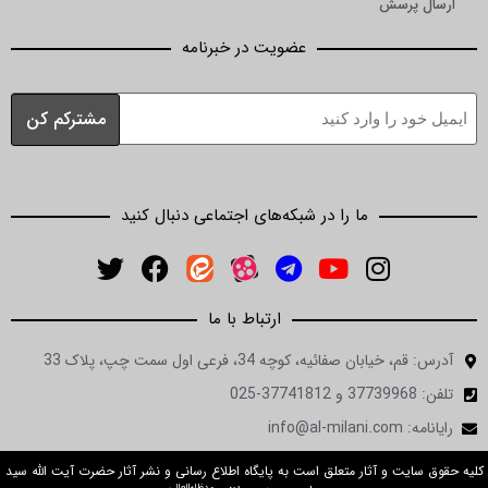
ارسال پرسش
عضویت در خبرنامه
ما را در شبکه‌های اجتماعی دنبال کنید
ارتباط با ما
آدرس: قم، خیابان صفائیه، کوچه 34، فرعی اول سمت چپ، پلاک 33
تلفن: 37739968 و 37741812-025
رایانامه: info@al-milani.com
کلیه حقوق سایت و آثار متعلق است به پایگاه اطلاع رسانی و نشر آثار حضرت آیت الله سید
مدظله‌العالی