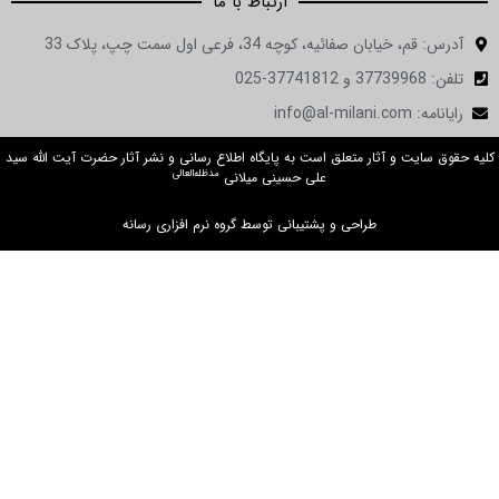
ارتباط با ما
ان صفائیه، کوچه 34، فرعی اول سمت چپ، پلاک 33
in
ت و آثار متعلق است به پایگاه اطلاع رسانی و نشر آثار حضرت آیت الله سید
مدظله‌العالی
علی حسینی میلانی
طراحی و پشتیبانی توسط گروه نرم افزاری رسانه