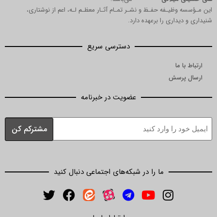
ظیـفه حفـظ و نشـر تمـام آثـار معظـم لـه، اعم از نوشتاری،
داری را برعهده دارد.
دسترسی سریع
ما
رسش
عضویت در خبرنامه
ما را در شبکه‌های اجتماعی دنبال کنید