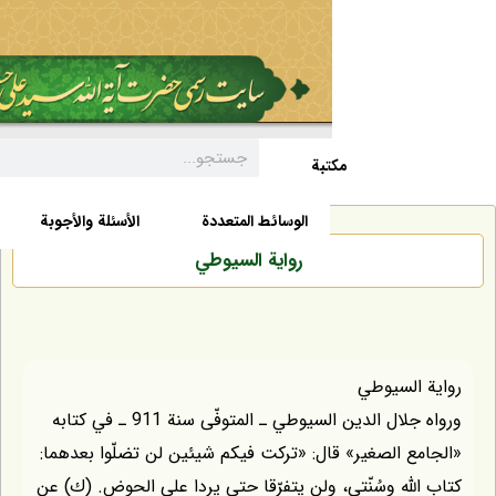
مکتبة
السيرة الذاتية
الأخبار
الوسائط المتعددة
الأسئلة والأجوبة
رواية السيوطي
السيوطي
ورواه جلال الدين السيوطي ـ المتوفّى سنة 911 ـ في كتابه
 الصغير» قال: «تركت فيكم شيئين لن تضلّوا بعدهما:
لّه وسُنّتي، ولن يتفرّقا حتى يردا على الحوض. (ك) عن