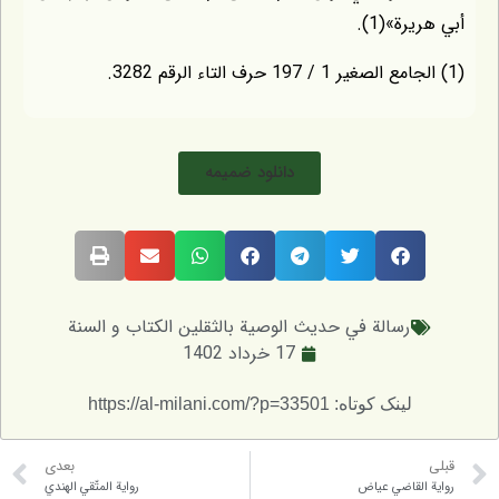
ة»(1).
دانلود ضمیمه
رسالة في حديث الوصية بالثقلين الكتاب و السنة
17 خرداد 1402
لینک کوتاه: https://al-milani.com/?p=33501
بعدی
لقاضي عياض
رواية المتّقي الهندي