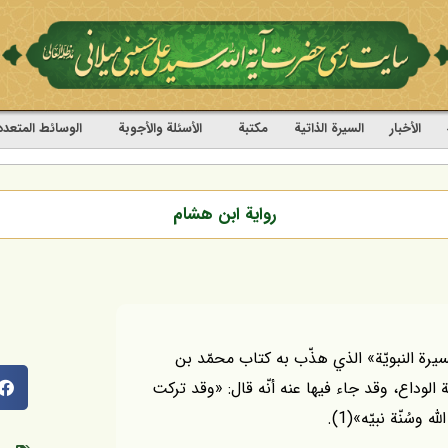
الأخبار
السيرة الذاتية
مکتبة
الأسئلة والأجوبة
الوسائط المتعدد
رواية ابن هشام
 218 ـ في كتاب في «السيرة النبويّة» الذي هذّب به كتاب محمّد بن
الوداع، وقد جاء فيها عنه أنّه قال: «وقد تركت
 وسُنّة نبيّه»(1).