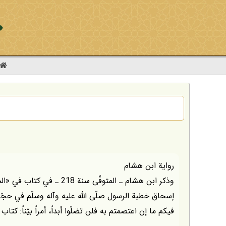
رواية ابن هشام
وذكر ابن هشام ـ المتوفّى سنة
إسحاق خطبة الرسول صلّى اللّه عليه وآله وسلّم في حجّة 
فيكم ما إن اعتصمتم به فلن تضلّوا أبداً، أمراً بيّناً: كتاب اللّه