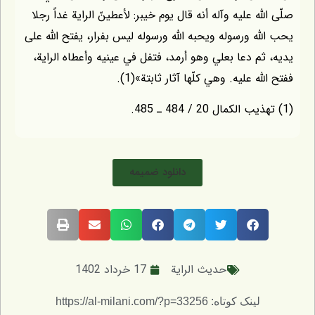
ّه عليه وآله أنه قال يوم خيبر: لأعطينّ الراية غداً رجلا
ّه ورسوله ويحبه اللّه ورسوله ليس بفرار، يفتح اللّه على
م دعا بعلي وهو أرمد، فتفل في عينيه وأعطاه الراية،
ّه عليه. وهي كلّها آثار ثابتة»(1).
دانلود ضمیمه
حديث الراية
17 خرداد 1402
لینک کوتاه: https://al-milani.com/?p=33256