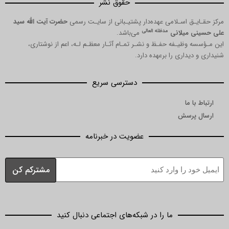
حقوق نشر
 اسـلامی عهده‌دار پشتیـبانی از سایـت رسمی
حضرت آیت الله سید
مدظله العالی
میلانی
می‌باشد.
ظیـفه حفـظ و نشـر تمـام آثـار معظـم لـه، اعم از نوشتاری،
داری را برعهده دارد.
دسترسی سریع
ما
رسش
عضویت در خبرنامه
ما را در شبکه‌های اجتماعی دنبال کنید