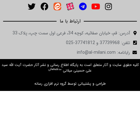
ارتباط با ما
ان صفائیه، کوچه 34، فرعی اول سمت چپ، پلاک 33
in
ت و آثار متعلق است به پایگاه اطلاع رسانی و نشر آثار حضرت آیت الله سید
مدظله‌العالی
علی حسینی میلانی
طراحی و پشتیبانی توسط گروه نرم افزاری رسانه