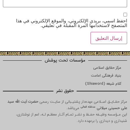
احفظ اسمي، بريدي الإلكتروني، والموقع الإلكتروني في هذا
المتصفح لاستخدامها المرة المقبلة في تعليقي.
مؤسسات تحت پوشش
مرکز حقایق اسلامی
بنیاد فرهنگی امامت
کلام شیعه (Shiaword)
حقوق نشر
مرکز حقـایـق اسـلامی عهده‌دار پشتیـبانی از سایـت رسمی
حضرت آیت الله سید
مدظله العالی
علی حسینی میلانی
می‌باشد.
این مـؤسسه وظیـفه حفـظ و نشـر تمـام آثـار معظـم لـه، اعم از نوشتاری،
شنیداری و دیداری را برعهده دارد.