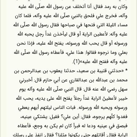
وكان به رمد فقال: أنا أتخلف عن رسول اللّه صلّى اللّه عليه
وآله، فخرج علي فلحق بالنبي صلّى اللّه عليه وآله، فلما كان
مساء الليلة التي فتحها في صباحها فقال رسول اللّه صلّى اللّه
عليه وآله: لأعطين الراية أو قال ليأخذن غداً رجل يحبه اللّه
ورسوله أو قال يحب اللّه ورسوله، يفتح اللّه عليه، فإذا نحن
بعلي وما نرجوه فقالوا: هذا علي، فأعطاه رسول اللّه صلّى اللّه
عليه وآله ففتح اللّه عليه»(1).
* «حدثني قتيبة بن سعيد، حدثنا يعقوب بن عبدالرحمن بن
محمد بن عبداللّه بن عبدالقاري عن أبي حازم قال: أخبرني
سهل رضي اللّه عنه قال: قال النبي صلّى اللّه عليه وآله يوم
خيبر: لأعطينّ الراية غداً رجلاً يفتح اللّه على يديه، يحب اللّه
ورسوله ويحبه اللّه ورسوله. فبات الناس ليلتهم أيهم يعطي
فغدوا كلّهم يرجوه، فقال: أين علي؟ فقيل: يشتكي عينيه،
فبصق في عينيه ودعا له فبرأ كان لم يكن به وجع، فأعطاه
الراية فقال: أقاتلهم حتى يكونوا مثلنا؟ فقال: انفذ على رسلك