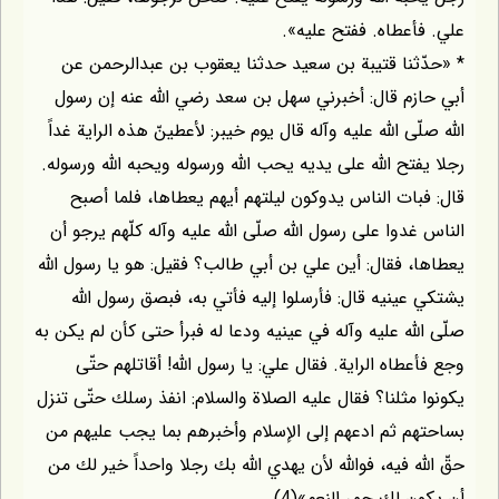
علي. فأعطاه. ففتح عليه».
* «حدّثنا قتيبة بن سعيد حدثنا يعقوب بن عبدالرحمن عن
أبي حازم قال: أخبرني سهل بن سعد رضي اللّه عنه إن رسول
اللّه صلّى اللّه عليه وآله قال يوم خيبر: لأعطينّ هذه الراية غداً
رجلا يفتح اللّه على يديه يحب اللّه ورسوله ويحبه اللّه ورسوله.
قال: فبات الناس يدوكون ليلتهم أيهم يعطاها، فلما أصبح
الناس غدوا على رسول اللّه صلّى اللّه عليه وآله كلّهم يرجو أن
يعطاها، فقال: أين علي بن أبي طالب؟ فقيل: هو يا رسول اللّه
يشتكي عينيه قال: فأرسلوا إليه فأتي به، فبصق رسول اللّه
صلّى اللّه عليه وآله في عينيه ودعا له فبرأ حتى كأن لم يكن به
وجع فأعطاه الراية. فقال علي: يا رسول اللّه! أقاتلهم حتّى
يكونوا مثلنا؟ فقال عليه الصلاة والسلام: انفذ رسلك حتّى تنزل
بساحتهم ثم ادعهم إلى الإسلام وأخبرهم بما يجب عليهم من
حقّ اللّه فيه، فواللّه لأن يهدي اللّه بك رجلا واحداً خير لك من
أن يكون لك حمر النعم»(4).