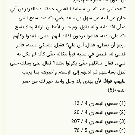
* «حدثني عبداللّه بن مسلمة القعنبي، حدثنا عبدالعزيز بن أبي
حازم عن أبيه عن سهل بن سعد رضي اللّه عنه: سمع النبي
صلّى اللّه عليه وآله يقول يوم خيبر: لأعطينّ الراية رجلا يفتح
اللّه على يديه، فقاموا يرجون لذلك أيهم يعطى، فغدوا وكلّهم
يرجو أن يعطى، فقال: أين علي؟ فقيل: يشتكي عينيه، فأمر
فدعي له، فبصق في عينيه فبرأ مكانه حتّى كأنه لم يكن به
شيء. فقال: نقاتلهم حتّى يكونوا مثلنا؟ فقال: على رسلك حتّى
تنزل بساحتهم ثم ادعهم إلى الإسلام وأخبرهم بما يجب
عليهم، فواللّه لأن يهدى بك رجل واحد خير لك من حمر
النعم»(5).
(1) صحيح البخاري 4 / 12.
(2) صحيح البخاري 4 / 20.
(3) صحيح البخاري 4 / 207.
(4) صحيح البخاري 5 / 76.