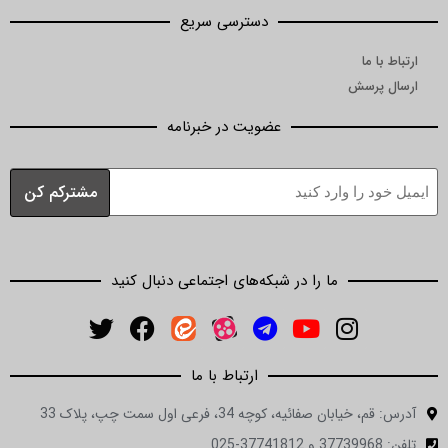
دسترسی سریع
ارتباط با ما
ارسال پرسش
عضویت در خبرنامه
ما را در شبکه‌های اجتماعی دنبال کنید
ارتباط با ما
آدرس: قم، خیابان صفائیه، کوچه 34، فرعی اول سمت چپ، پلاک 33
تلفن: 37739968 و 37741812-025