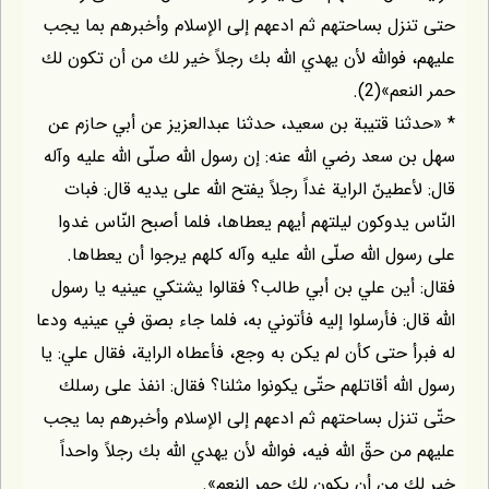
حتى تنزل بساحتهم ثم ادعهم إلى الإسلام وأخبرهم بما يجب
عليهم، فواللّه لأن يهدي اللّه بك رجلاً خير لك من أن تكون لك
حمر النعم»(2).
* «حدثنا قتيبة بن سعيد، حدثنا عبدالعزيز عن أبي حازم عن
سهل بن سعد رضي اللّه عنه: إن رسول اللّه صلّى اللّه عليه وآله
قال: لأعطينّ الراية غداً رجلاً يفتح اللّه على يديه قال: فبات
النّاس يدوكون ليلتهم أيهم يعطاها، فلما أصبح النّاس غدوا
على رسول اللّه صلّى اللّه عليه وآله كلهم يرجوا أن يعطاها.
فقال: أين علي بن أبي طالب؟ فقالوا يشتكي عينيه يا رسول
اللّه قال: فأرسلوا إليه فأتوني به، فلما جاء بصق في عينيه ودعا
له فبرأ حتى كأن لم يكن به وجع، فأعطاه الراية، فقال علي: يا
رسول اللّه أقاتلهم حتّى يكونوا مثلنا؟ فقال: انفذ على رسلك
حتّى تنزل بساحتهم ثم ادعهم إلى الإسلام وأخبرهم بما يجب
عليهم من حقّ اللّه فيه، فواللّه لأن يهدي اللّه بك رجلاً واحداً
خير لك من أن يكون لك حمر النعم».