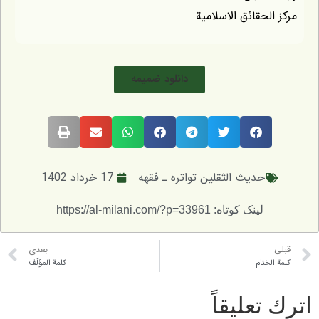
حقائق الاسلامية
دانلود ضمیمه
حديث الثقلين تواتره ـ فقهه
17 خرداد 1402
لینک کوتاه: https://al-milani.com/?p=33961
بعدی
تام
كلمة المؤلّف
عليقاً