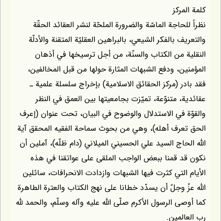
ركز
حاجة الماسّة والضرورة الملحّة لنشر العقائد الحقّة
 بالفكر الشيعي، بالبراهين العقليّة المتقنة والأدلّة
 من الكتاب والسنّة، من أجل ترسيخها في أذهان
ن، ودفع الشبهات المثارة حولها من قبل المخالفين،
ر (مركز الحقائق الاسلامية) بإخراج سلسلة علمية ـ
، متنوّعة، تميّزت بجامعيتها بين العمق في النظر
 في الاستدلال والوضوح في البيان، تحت عنوان (إعرف
عرف أهله)، وهي من بحوث سماحة الفقيه المحقق آية
لحاج السيد علي الحسيني الميلاني (دام ظلّه)، آملين أن
 قمنا ببعض الواجب الملقى على عواتقنا في هذه
التي كثرت فيها الشبهات وازدادت الانحرافات، سائلين
زّ وجلّ أن يسدّد خطانا على نهج الكتاب والعترة الطاهرة
ى الرسول الأكرم صلّى اللّه عليه وآله وسلّم، والحمد للّه
لمين.