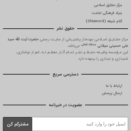
یق اسلامی
هنگی امامت
Shia)
حقوق نشر
 اسـلامی عهده‌دار پشتیـبانی از سایـت رسمی
حضرت آیت الله سید
مدظله العالی
میلانی
می‌باشد.
ظیـفه حفـظ و نشـر تمـام آثـار معظـم لـه، اعم از نوشتاری،
داری را برعهده دارد.
دسترسی سریع
ما
رسش
عضویت در خبرنامه