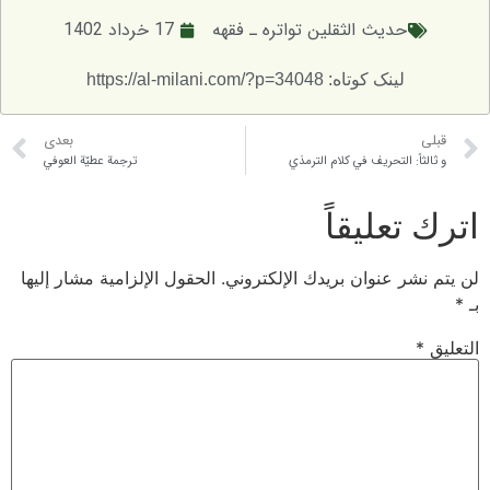
حديث الثقلين تواتره ـ فقهه
17 خرداد 1402
لینک کوتاه: https://al-milani.com/?p=34048
بعدی
: التحريف في كلام الترمذي
ترجمة عطيّة العوفي
عليقاً
 عنوان بريدك الإلكتروني.
الحقول الإلزامية مشار إليها