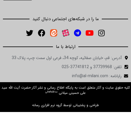
ما را در شبکه‌های اجتماعی دنبال کنید
ارتباط با ما
ان صفائیه، کوچه 34، فرعی اول سمت چپ، پلاک 33
in
ت و آثار متعلق است به پایگاه اطلاع رسانی و نشر آثار حضرت آیت الله سید
مدظله‌العالی
علی حسینی میلانی
طراحی و پشتیبانی توسط گروه نرم افزاری رسانه