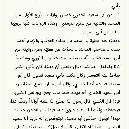
ن أبي سعيد الخدري خمس روايات، الأربع الأولى من
والثانية من سنن الترمذي، وهذه الروايات كلّها يرويها:
عن أبي سعيد.
هو: عطية بن سعد بن جنادة العوفي، والإمام أحمد
 صاحب المسند ـ تحدّث عن عطيّة وعن روايته عن
د فقال: بأنّه ضعيف الحديث، وأن الثوري وهشيماً
عّفان حديثه، وقال: بلغني أنّ عطيّة كان يأتي الكلبي
نه التفسير وكان يكنّيه بأبي سعيد فيقول: قال أبو
يوهم أنه الخدري. وقال ابن حبان: سمع عطيّة من
يد الخدري أحاديث، فلما مات جعل يجالس الكلبي،
 الكلبي: قال رسول اللّه صلّى اللّه عليه ]وآله[ وسلّم كذا،
 وكنّاه أبا سعيد وروى عنه، فإذا قيل له: من حدّثك
يقول: حدّثني أبو سعيد، فيتوهّمون أنه يريد أبا سعيد
 وإنما أراد الكلبي. قال: لا يحلّ كتب حديثه إلاّ على