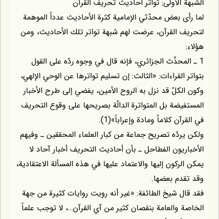
الشبهة الأولى: تواتر أحاديث تحريف القرآن
لما رأى بعض محدّثي الإمامية كثرة الأحاديث عدداً الموهمة
لتحريف القرآن، عرضت لهم شبهة تواتر تلك الأحاديث، ومن
هؤلاء:
1 ـ المحدِّث الجزائري، فإنه قال في وجوه ردّه على القول
بتواتر القراءات: «الثالث: إن تسليم تواترها عن الوحي الإلهي،
وكون الكلّ قد نزل به الروح الأمين، يفضي إلى طرح الأخبار
المستفيضة بل المتواترة الدالّة بصريحها على وقوع التحريف
في القرآن كلاماً ومادة وإعراباً»(1).
ولكن يردّه تصريح جماعة من كبار العلماء المحققين ـ وفيهم
الأخباريون الفطاحل ـ بأن أحاديث التحريف أخبار آحاد لا
يمكن الركون إليها والاعتماد عليها في هذه المسألة الاعتقادية،
وقد تقدم بعضها.
فقد قال شيخ الطائفة: «غير أنه رويت روايات كثيرة من جهة
الخاصة والعامة بنقصان كثير من آي القرآن…، لا توجب علماً