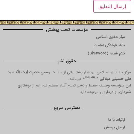
مؤسسات تحت پوشش
مرکز حقایق اسلامی
بنیاد فرهنگی امامت
کلام شیعه (Shiaword)
حقوق نشر
مرکز حقـایـق اسـلامی عهده‌دار پشتیـبانی از سایـت رسمی
حضرت آیت الله سید
مدظله العالی
علی حسینی میلانی
می‌باشد.
این مـؤسسه وظیـفه حفـظ و نشـر تمـام آثـار معظـم لـه، اعم از نوشتاری،
شنیداری و دیداری را برعهده دارد.
دسترسی سریع
ارتباط با ما
ارسال پرسش