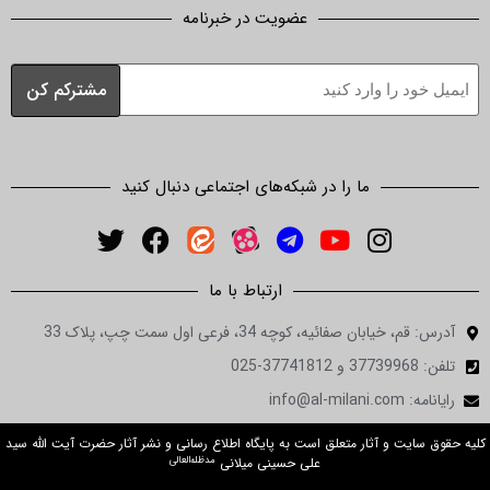
عضویت در خبرنامه
ما را در شبکه‌های اجتماعی دنبال کنید
ارتباط با ما
آدرس: قم، خیابان صفائیه، کوچه 34، فرعی اول سمت چپ، پلاک 33
تلفن: 37739968 و 37741812-025
رایانامه: info@al-milani.com
کلیه حقوق سایت و آثار متعلق است به پایگاه اطلاع رسانی و نشر آثار حضرت آیت الله سید
مدظله‌العالی
علی حسینی میلانی