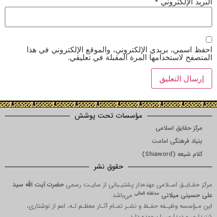
لكتروني
*
 بريدي الإلكتروني، والموقع الإلكتروني في هذا
ستخدامها المرة المقبلة في تعليقي.
مؤسسات تحت پوشش
یق اسلامی
هنگی امامت
Shia)
حقوق نشر
 اسـلامی عهده‌دار پشتیـبانی از سایـت رسمی
حضرت آیت الله سید
مدظله العالی
میلانی
می‌باشد.
ظیـفه حفـظ و نشـر تمـام آثـار معظـم لـه، اعم از نوشتاری،
داری را برعهده دارد.