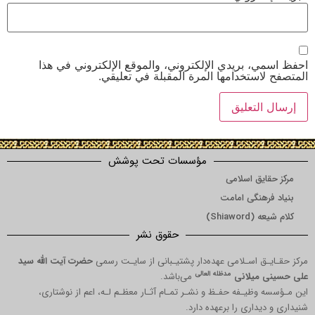
 بريدي الإلكتروني، والموقع الإلكتروني في هذا
ستخدامها المرة المقبلة في تعليقي.
مؤسسات تحت پوشش
یق اسلامی
هنگی امامت
Shia)
حقوق نشر
 اسـلامی عهده‌دار پشتیـبانی از سایـت رسمی
حضرت آیت الله سید
مدظله العالی
میلانی
می‌باشد.
ظیـفه حفـظ و نشـر تمـام آثـار معظـم لـه، اعم از نوشتاری،
داری را برعهده دارد.