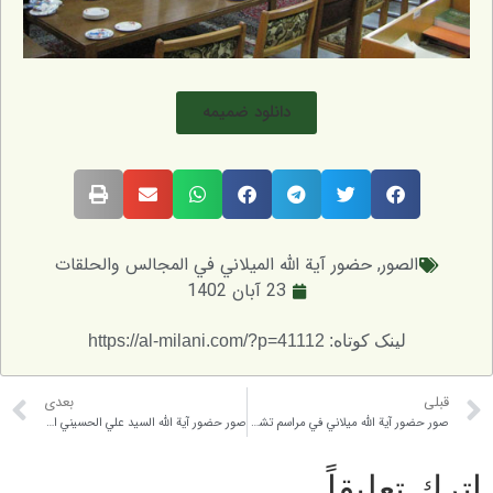
دانلود ضمیمه
لصور
,
حضور آية الله الميلاني في المجالس والحلقات
23 آبان 1402
لینک کوتاه: https://al-milani.com/?p=41112
بعدی
صور حضور آية الله ميلاني في مراسم تشييع المرحوم آية الله موحد أبطحي
صور حضور آية الله السيد علي الحسيني الميلاني (دام ظله) في تشييع الأستاد الحاج محمد رضا فريدوني – 2014/7/27
عليقاً