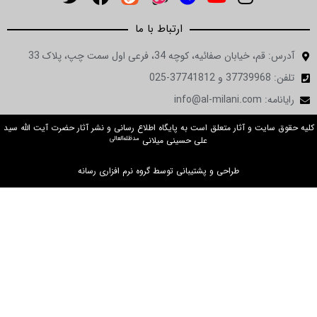
ارتباط با ما
آدرس: قم، خیابان صفائیه، کوچه 34، فرعی اول سمت چپ، پلاک 33
تلفن: 37739968 و 37741812-025
رایانامه: info@al-milani.com
کلیه حقوق سایت و آثار متعلق است به پایگاه اطلاع رسانی و نشر آثار حضرت آیت الله سید
مدظله‌العالی
علی حسینی میلانی
طراحی و پشتیبانی توسط گروه نرم افزاری رسانه