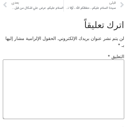
قبلی
بعدی
سيدنا السلام عليكم ، حفظكم الله ، أوّلا نشكركم على إجاباتكم عن أسئلتنا دون إبطاء مع علمنا بكثرة انشغالاتكم ، ممّا يدلّ على كرم خلقكم وطيب عنصركم الطاهر . سيدي سؤال يُطرح علينا وهو ما هي أقوال العترة الطاهرة عليهم السلام حول مرتكب الكبيرة ، هل يخلد في النار أم لا؟ ونريد بعض الروايات الصريحة عنهم عليهم السلام . علما أن في القرآن الكريم آيات تتحدّث عن خلود الذي يقتل مؤمنا متعمّدا ، وكذا من يعض الله ورسوله صلى الله عليه وآله وسلّم . وغيرهما من الآيات . وهل هناك رواية تبيّن أن هذا الخلود غير دائم وإنما هو تعبير عن طوال المدّة فقط وليس ما يتبادر إلى الذهن ؟ وجوزيتم من الله تعالى كلّ الخير ، وأطال الله في عمركم الشريف . أمر آخر سيدنا كيف يمكننا أن نقنع المخالف ونردّه إلى أهل البيت عليهم السلام وهو لا يسمع من الشيعة إلا اللعن واتهام عائشة بالزنى ، وكذا عن صنمي قريش إلخ … هل ترون أن هذا يخدم مذهبنا ؟ إنّنا نعاني في محاولاتنا إقناع الناس والدفاع عن مذهب أهل البيت ، فكأننا نحاول البناء وغيرنا يهدمه . أحسنتم سيدنا .
السلام عليكم، عرض علي اشكال من قبل شخص كان يقول بان صحيح انه لدينا علم الرجال و الرواة و منهم الثقاة ، ولكن كيف نعلم انه لم يتم دس حديث باسم هؤلاء الرواة و التقول عليهم.
اترك تعليقاً
لن يتم نشر عنوان بريدك الإلكتروني.
الحقول الإلزامية مشار إليها
بـ
*
التعليق
*