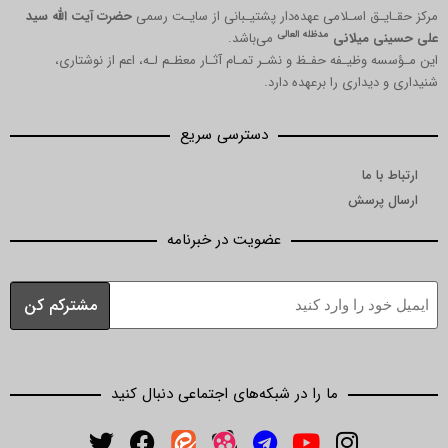
مرکز حقـایـق اسـلامی عهده‌دار پشتیـبانی از سایـت رسمی
حضرت آیت الله سید
مدظله العالی
علی حسینی میلانی
می‌باشد.
این مـؤسسه وظیـفه حفـظ و نشـر تمـام آثـار معظـم لـه، اعم از نوشتاری،
شنیداری و دیداری را برعهده دارد.
دسترسی سریع
ارتباط با ما
ارسال پرسش
عضویت در خبرنامه
ما را در شبکه‌های اجتماعی دنبال کنید