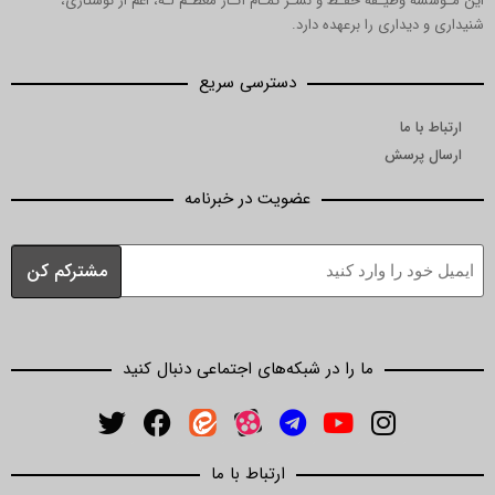
ظیـفه حفـظ و نشـر تمـام آثـار معظـم لـه، اعم از نوشتاری،
داری را برعهده دارد.
دسترسی سریع
ما
رسش
عضویت در خبرنامه
ما را در شبکه‌های اجتماعی دنبال کنید
ارتباط با ما