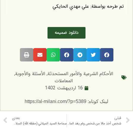
ه بواسطة: علي مهدي الحايكي
دانلود ضمیمه
أحكام الشرعية والأمور المستحدثة
,
الأسئلة والأجوبة
,
المعاملات
16 اردیبهشت 1402
لینک کوتاه: https://al-milani.com/?p=5389
بعدی
شخص أخذ مالا من شخص ولم يعد المال حين الاخذ و رجع الى بيته و عد المال فرأى ان المبلغ ناقص ، راجع الشخص الذي دفع اليه المال و ابلغه ان المال فيه نقص و في المقابل انكر نقص المبلغ ، يسأل الاخ المؤمن ما هو الحل الشرعي في فرض السؤال، هل يسقط حقه لانه لم يعد المال أمامه؟
سماحة السيد الميلاني (حفظه الله) السلام عليكم ورحمة الله وبركاته. ما هو رأي المرجع الشيخ الوحيد الخراساني (دامت بركاته) في المسائل التاليه. 1) انا موظف في دائره حكوميه (حكومه لا تدعي لنفسها الولايه الدينيه ) ،تطلب الحكومه من الموظف اعطاءها رقم حسابه البنكي لتقوم بانزال الراتب الشهري فيه. ويقوم الموظف باعطائها رقم حسابه وبالتالي تنزل الراتب في الحساب البنكي. هل بمجرد نزول الراتب في الحساب البنكي يملك الموظف هذا الراتب ام لابد من قبضه باليد في مفروض السؤال.