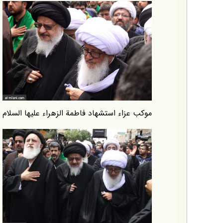
موكب عزاء استشهاد فاطمة الزهراء عليها السلام