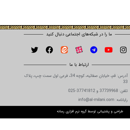
ما را در شبکه‌های اجتماعی دنبال کنید
ارتباط با ما
آدرس: قم، خیابان صفائیه، کوچه 34، فرعی اول سمت چپ، پلاک
33
تلفن: 37739968 و 37741812-025
رایانامه: info@al-milani.com
طراحی و پشتیبانی توسط گروه نرم افزاری رسانه