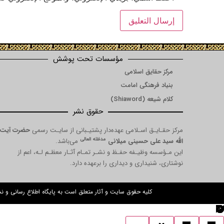
مؤسسات تحت پوشش
مرکز حقایق اسلامی
بنیاد فرهنگی امامت
کلام شیعه (Shiaword)
حقوق نشر
مرکز حقـایـق اسـلامی عهده‌دار پشتیـبانی از سایـت رسمی
حضرت آیت
مدظله العالی
الله سید علی حسینی میلانی
می‌باشد.
این مـؤسسه وظیـفه حفـظ و نشـر تمـام آثـار معظـم لـه، اعم از
نوشتاری، شنیداری و دیداری را برعهده دارد.
کلیه حقوق سایت و آثار متعلق است به پایگاه اطلاع رسانی و 