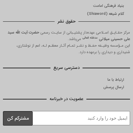
بنیاد فرهنگی امامت
کلام شیعه (Shiaword)
حقوق نشر
مرکز حقـایـق اسـلامی عهده‌دار پشتیـبانی از سایـت رسمی
حضرت آیت الله سید
مدظله العالی
علی حسینی میلانی
می‌باشد.
این مـؤسسه وظیـفه حفـظ و نشـر تمـام آثـار معظـم لـه، اعم از نوشتاری،
شنیداری و دیداری را برعهده دارد.
دسترسی سریع
ارتباط با ما
ارسال پرسش
عضویت در خبرنامه