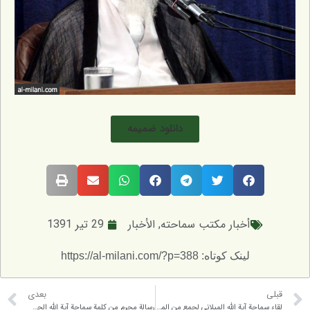
دانلود ضمیمه
أخبار مكتب سماحته
,
الأخبار
29 تیر 1391
لینک کوتاه: https://al-milani.com/?p=388
بعدی
لقاء سماحة آية الله الميلاني لجمع من المستبصرين من مدينة زابل
رسالة محرم من كلمة سماحة آية الله الحسيني الميلاني