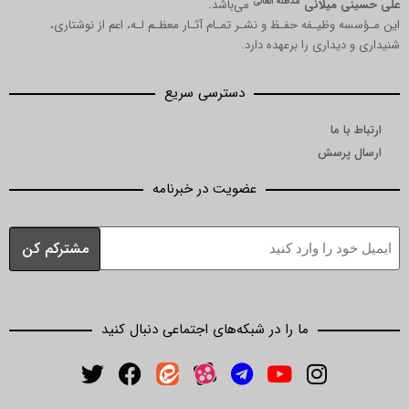
مدظله العالی
میلانی
می‌باشد.
ظیـفه حفـظ و نشـر تمـام آثـار معظـم لـه، اعم از نوشتاری،
داری را برعهده دارد.
دسترسی سریع
ما
رسش
عضویت در خبرنامه
ما را در شبکه‌های اجتماعی دنبال کنید