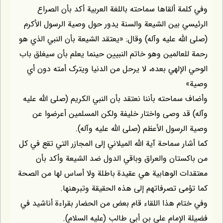
ة ألقاها سماحته باللغة العربية أکد بأن الصراع
 بين الشيعة والسنة يدور حول وصية الرسول الأکرم
له عليه وآله) وقال: «يعتقد الشيعة بأن النبي الذي هو
عالمين وهو خاتم النبيين حينما يعلم بأن سيغلق باب
لإلهي بعده، لا يرحل من الدنيا ويترک أمته دون أي
ماحته بأننا نعتقد بأن النبي الکريم (صلى الله عليه
قد وصى واختار خليفة ولکن المسلمين أعرضوا عن
رسول الأعظم (صلى الله عليه وآله).
ر سماحة آية الله الميلاني إلى المجازر التي تقع في کل
تان والعراق وباقي الدول ضد الشيعة وأکد بأن
ت الوهابية هي عقيدة باطلة ولا أساس لها من الصحة
ى تصرفاتهم إلى هذه الحقيقة وتبرهنها.
م هذا اللقاء قام بعض من الحضار بقراءة أناشيد في
لإمام علي بن أبي طالب (عليه السلام).